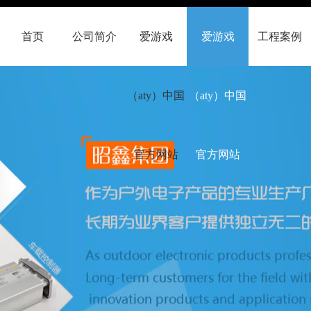
首页
公司简介
爱游戏
爱游戏
工程案例
（aty）中国
（aty）中国
官方网站
官方网站