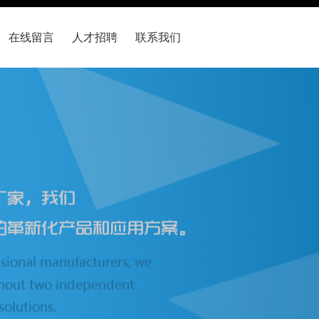
在线留言
人才招聘
联系我们