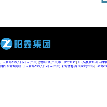
开云官方在线入口-开云(中国)
|
拼搏在线(中国)唯一官方网站
|
开云链接官网-开云(中国
国)平台官方网站
|
开云官方在线入口-开云(中国)
|
好球体育-好球体育(中国)
|
B体育在